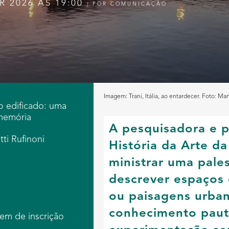
R 2026 ÀS 19:00
|
POR
COMUNICAÇÃO
Imagem: Trani, Itália, ao entardecer. Foto: Ma
 o edificado: uma
memória
A pesquisadora e 
ti Rufinoni
História da Arte d
ministrar uma pales
descrever espaços e
ou paisagens urba
conhecimento paut
em de inscrição