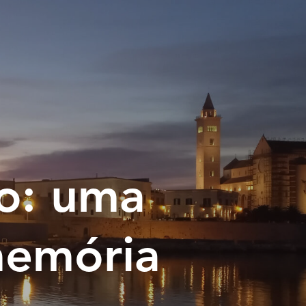
do: uma
memória