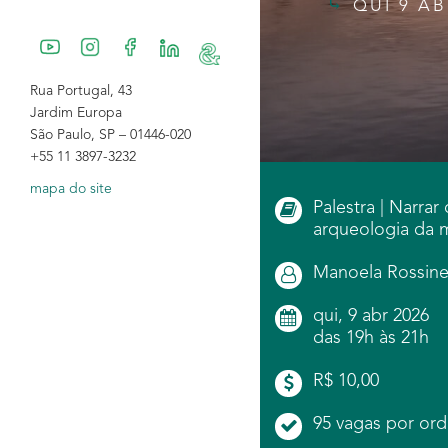
QUI 9 AB
Rua Portugal, 43
Jardim Europa
São Paulo, SP – 01446-020
+55 11 3897-3232
mapa do site
Palestra | Narrar
arqueologia da 
Manoela Rossinet
qui, 9 abr 2026
das 19h às 21h
R$ 10,00
95 vagas por ord