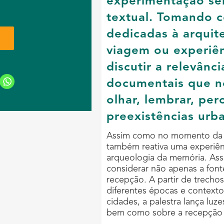
experimentação sen
m
textual. Tomando c
dedicadas à arquit
viagem ou experiên
discutir a relevânc
documentais que n
olhar, lembrar, per
preexistências urb
Assim como no momento da es
também reativa uma experiênc
arqueologia da memória. Assi
considerar não apenas a font
recepção. A partir de trecho
diferentes épocas e contextos
cidades, a palestra lança luz
bem como sobre a recepção 