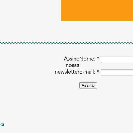
Assine
Nome: *
nossa
newsletter
E-mail: *
Assinar
os