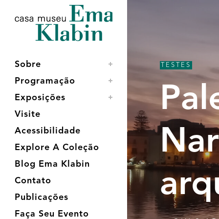
Acessar
Acessar
Mapa
o
a
do
conteúdo
navegação
site
Sobre
TESTES
Programação
Pal
Exposições
Visite
Nar
Acessibilidade
Explore A Coleção
Blog Ema Klabin
arq
Contato
Publicações
Faça Seu Evento