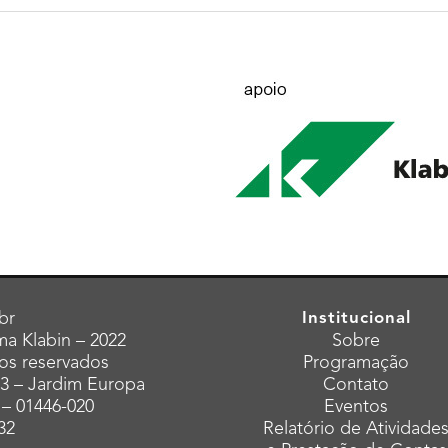
br
Institucional
a Klabin – 2022
Sobre
tos reservados
Programação
43 – Jardim Europa
Contato
 – 01446-020
Eventos
32
Relatório de Atividade