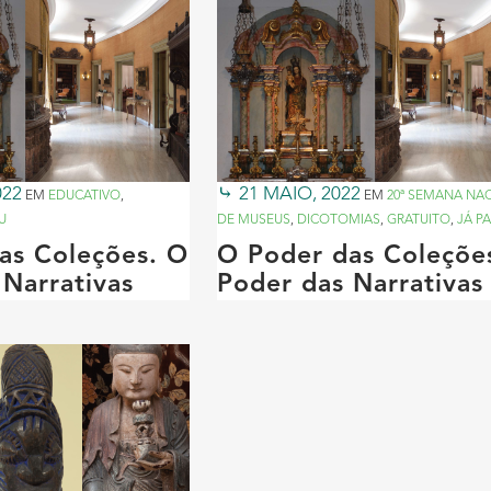
022
21 MAIO, 2022
EM
EDUCATIVO
,
EM
20ª SEMANA NA
U
DE MUSEUS
,
DICOTOMIAS
,
GRATUITO
,
JÁ P
as Coleções. O
O Poder das Coleçõe
 Narrativas
Poder das Narrativas