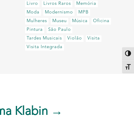
Livro
Livros Raros
Memória
Moda
Modernismo
MPB
Mulheres
Museu
Música
Oficina
Pintura
São Paulo
Tardes Musicais
Violão
Visita
Visita Integrada
Altern
Alter
ma Klabin →