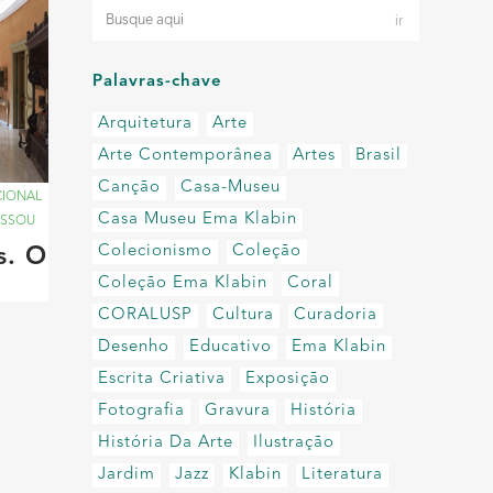
Palavras-chave
Arquitetura
Arte
Arte Contemporânea
Artes
Brasil
Canção
Casa-Museu
CIONAL
Casa Museu Ema Klabin
ASSOU
Colecionismo
Coleção
s. O
Coleção Ema Klabin
Coral
CORALUSP
Cultura
Curadoria
Desenho
Educativo
Ema Klabin
Escrita Criativa
Exposição
Fotografia
Gravura
História
História Da Arte
Ilustração
Jardim
Jazz
Klabin
Literatura