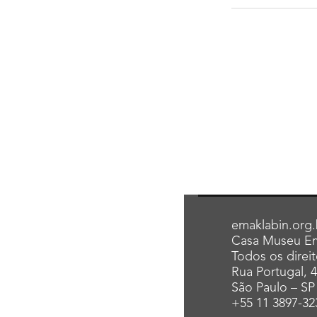
emaklabin.org.
Casa Museu Em
Todos os direi
Rua Portugal, 
São Paulo – SP
+55 11 3897-32