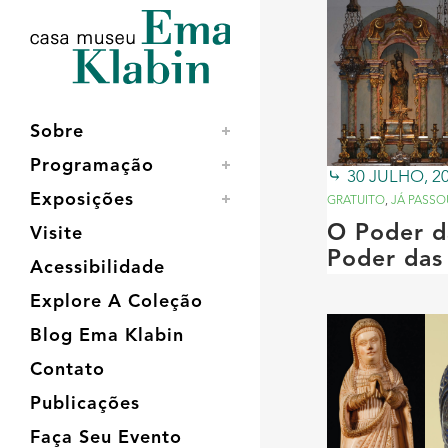
Acessar
Acessar
Mapa
o
a
do
conteúdo
navegação
site
Sobre
Programação
30 JULHO, 2
Exposições
GRATUITO
,
JÁ PASSO
O Poder d
Visite
Poder das
Acessibilidade
Explore A Coleção
Blog Ema Klabin
Contato
Publicações
Faça Seu Evento