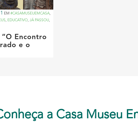
21
EM
#CASAMUSEUEMCASA
,
EUS
,
EDUCATIVO
,
JÁ PASSOU
,
 “O Encontro
rado e o
Conheça a Casa Museu E