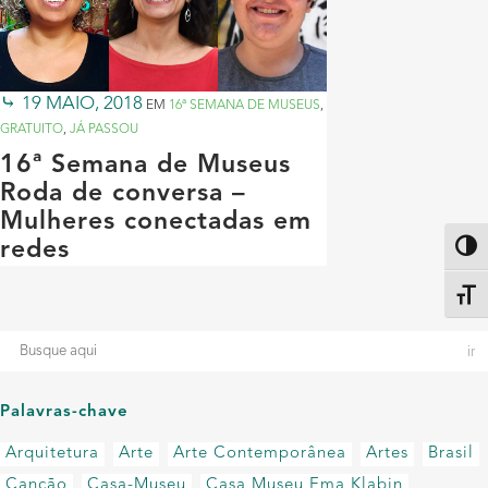
19 MAIO, 2018
EM
16ª SEMANA DE MUSEUS
,
GRATUITO
,
JÁ PASSOU
16ª Semana de Museus
Roda de conversa –
Mulheres conectadas em
redes
Altern
Alter
Palavras-chave
Arquitetura
Arte
Arte Contemporânea
Artes
Brasil
Canção
Casa-Museu
Casa Museu Ema Klabin