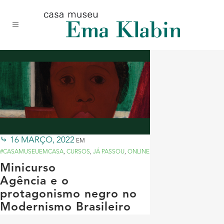
Acessar
Acessar
Mapa
o
a
do
conteúdo
navegação
site
16 MARÇO, 2022
EM
#CASAMUSEUEMCASA
,
CURSOS
,
JÁ PASSOU
,
ONLINE
Minicurso
Agência e o
protagonismo negro no
Modernismo Brasileiro