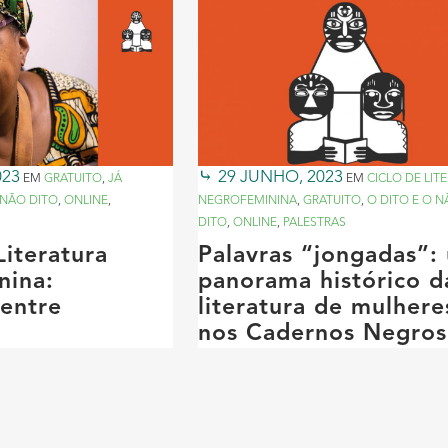
023
29 JUNHO, 2023
EM
GRATUITO
,
JÁ
EM
CICLO DE LIT
 NÃO DITO
,
ONLINE
,
NEGROFEMININA
,
GRATUITO
,
O DITO E O 
DITO
,
ONLINE
,
PALESTRAS
Literatura
Palavras “jongadas”:
nina:
panorama histórico d
 entre
literatura de mulhere
nos Cadernos Negros