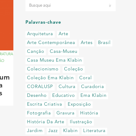
Palavras-chave
Arquitetura
Arte
Arte Contemporânea
Artes
Brasil
Canção
Casa-Museu
ERATURA
Casa Museu Ema Klabin
NÃO
Colecionismo
Coleção
 um
Coleção Ema Klabin
Coral
a
CORALUSP
Cultura
Curadoria
s
Desenho
Educativo
Ema Klabin
Escrita Criativa
Exposição
Fotografia
Gravura
História
História Da Arte
Ilustração
Jardim
Jazz
Klabin
Literatura