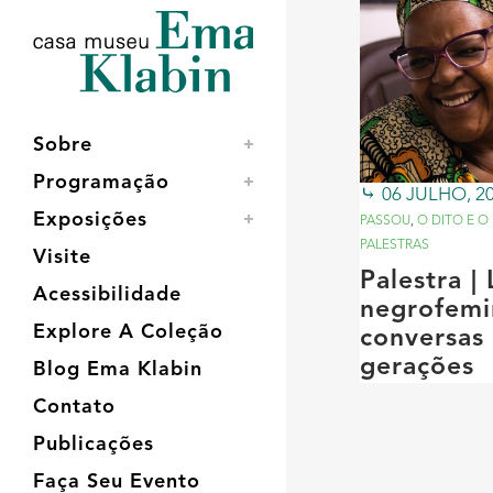
Acessar
Acessar
Mapa
o
a
do
conteúdo
navegação
site
Sobre
Programação
06 JULHO, 2
Exposições
PASSOU
,
O DITO E O
PALESTRAS
Visite
Palestra | 
Acessibilidade
negrofemi
Explore A Coleção
conversas
gerações
Blog Ema Klabin
Contato
Publicações
Faça Seu Evento