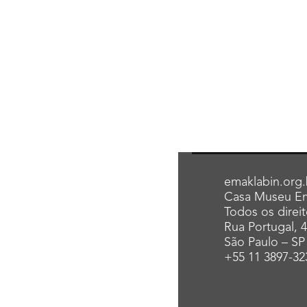
emaklabin.org.
Casa Museu Em
Todos os direi
Rua Portugal, 
São Paulo – SP
+55 11 3897-32