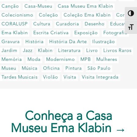
Canção
Casa-Museu
Casa Museu Ema Klabin
Altern
Colecionismo
Coleção
Coleção Ema Klabin
Coral
CORALUSP
Cultura
Curadoria
Desenho
Educativo
Alter
Ema Klabin
Escrita Criativa
Exposição
Fotografia
Gravura
História
História Da Arte
Ilustração
Jardim
Jazz
Klabin
Literatura
Livro
Livros Raros
Memória
Moda
Modernismo
MPB
Mulheres
Museu
Música
Oficina
Pintura
São Paulo
Tardes Musicais
Violão
Visita
Visita Integrada
Conheça a Casa
Museu Ema Klabin →