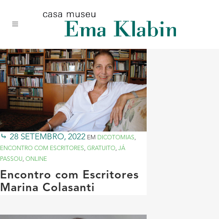
Acessar
Acessar
Mapa
o
a
do
conteúdo
navegação
site
28 SETEMBRO, 2022
EM
DICOTOMIAS
,
ENCONTRO COM ESCRITORES
,
GRATUITO
,
JÁ
PASSOU
,
ONLINE
Encontro com Escritores
Marina Colasanti