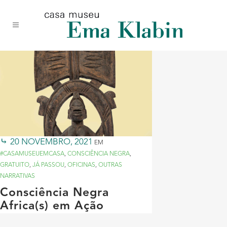
Acessar
Acessar
Mapa
o
a
do
conteúdo
navegação
site
20 NOVEMBRO, 2021
EM
#CASAMUSEUEMCASA
,
CONSCIÊNCIA NEGRA
,
GRATUITO
,
JÁ PASSOU
,
OFICINAS
,
OUTRAS
NARRATIVAS
Consciência Negra
Africa(s) em Ação