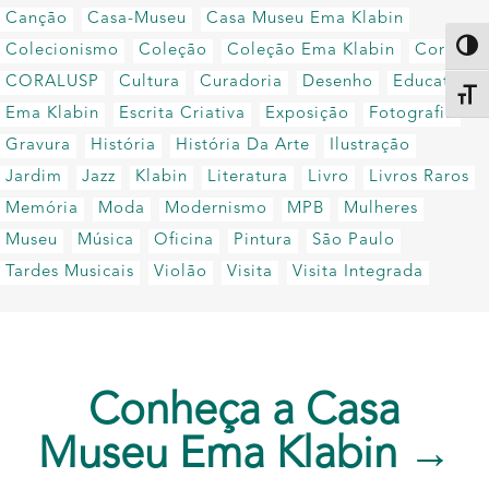
Canção
Casa-Museu
Casa Museu Ema Klabin
Colecionismo
Coleção
Coleção Ema Klabin
Coral
Altern
CORALUSP
Cultura
Curadoria
Desenho
Educativo
Alter
Ema Klabin
Escrita Criativa
Exposição
Fotografia
Gravura
História
História Da Arte
Ilustração
Jardim
Jazz
Klabin
Literatura
Livro
Livros Raros
Memória
Moda
Modernismo
MPB
Mulheres
Museu
Música
Oficina
Pintura
São Paulo
Tardes Musicais
Violão
Visita
Visita Integrada
Conheça a Casa
Museu Ema Klabin →