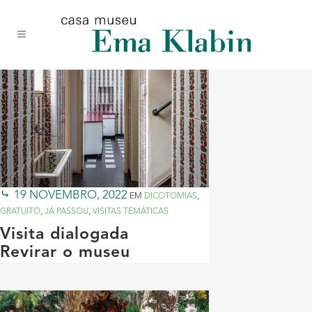
Acessar
Acessar
Mapa
o
a
do
conteúdo
navegação
site
19 NOVEMBRO, 2022
EM
DICOTOMIAS
,
GRATUITO
,
JÁ PASSOU
,
VISITAS TEMÁTICAS
Visita dialogada
Revirar o museu