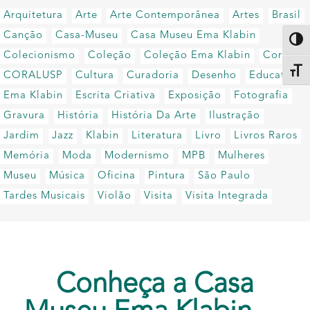
Arquitetura
Arte
Arte Contemporânea
Artes
Brasil
Canção
Casa-Museu
Casa Museu Ema Klabin
Altern
Colecionismo
Coleção
Coleção Ema Klabin
Coral
Alter
CORALUSP
Cultura
Curadoria
Desenho
Educativo
Ema Klabin
Escrita Criativa
Exposição
Fotografia
Gravura
História
História Da Arte
Ilustração
Jardim
Jazz
Klabin
Literatura
Livro
Livros Raros
Memória
Moda
Modernismo
MPB
Mulheres
Museu
Música
Oficina
Pintura
São Paulo
Tardes Musicais
Violão
Visita
Visita Integrada
Conheça a Casa