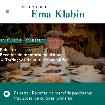
Acessar
Acessar
Mapa
o
a
do
conteúdo
navegação
site
JÁ PASSOU
,
PALESTRAS
Palestra
Receitas da memória paulistana
→ Traduções de culturas culinárias
Palestra | Receitas da memória paulistana:
traduções de culturas culinárias