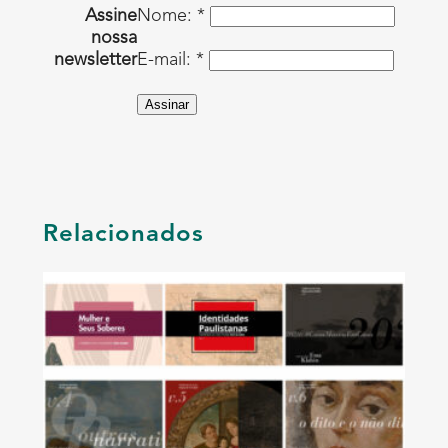
Assine
Nome: *
nossa
newsletter
E-mail: *
Assinar
Relacionados