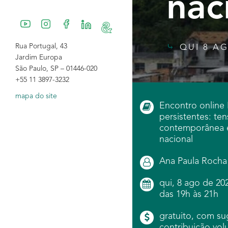
nac
Rua Portugal, 43
QUI 8 AG
Jardim Europa
São Paulo, SP – 01446-020
+55 11 3897-3232
mapa do site
Encontro online
persistentes: ten
contemporânea 
nacional
Ana Paula Rocha
qui, 8 ago de 20
das 19h às 21h
gratuito, com s
contribuição volu