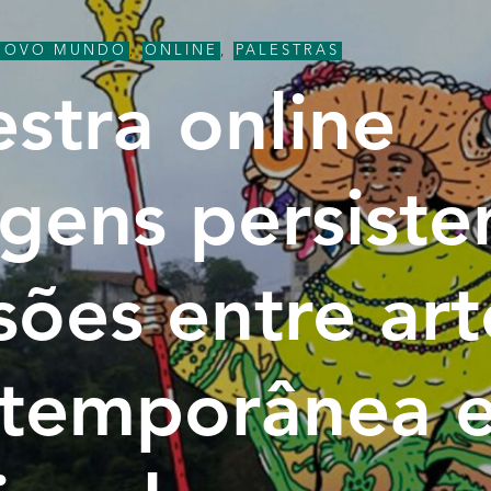
NOVO MUNDO
,
ONLINE
,
PALESTRAS
estra online
gens persiste
sões entre art
temporânea 