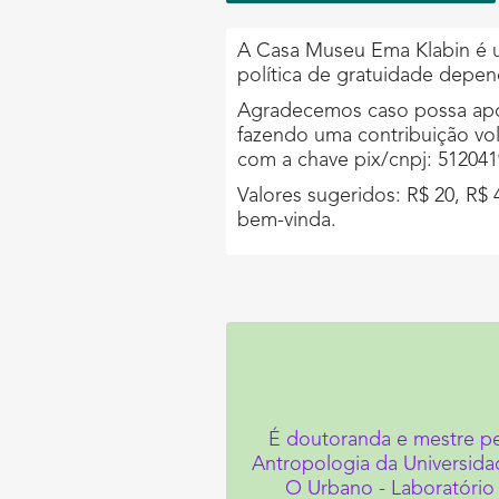
A Casa Museu Ema Klabin é um
política de gratuidade depen
Agradecemos caso possa apo
fazendo uma contribuição vo
com a chave pix/cnpj: 51204
Valores sugeridos: R$ 20, R$ 
bem-vinda.
É doutoranda e mestre p
Antropologia da Universida
O Urbano - Laboratório