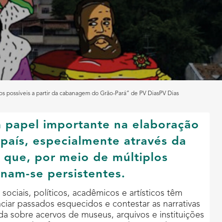
s possíveis a partir da cabanagem do Grão-Pará” de PV DiasPV Dias
 papel importante na elaboração
aís, especialmente através da
 que, por meio de múltiplos
nam-se persistentes.
ociais, políticos, acadêmicos e artísticos têm
iar passados esquecidos e contestar as narrativas
ada sobre acervos de museus, arquivos e instituições