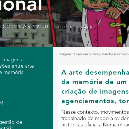
ional
O 2024 ÀS 19:00
|
POR
COMUNICAÇÃO
Imagem: “O rei em outros passados amazônico
 I Imagens
sões entre arte
A arte desempenha
e memória
da memória de um p
criação de imagens
agenciamentos, tor
24
Nesse contexto, movimentos s
trabalhado de modo a evidenc
ugestão de
históricas oficiais. Numa mir
ntária