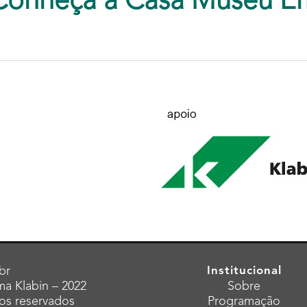
Conheça a Casa Museu E
br
Institucional
a Klabin – 2022
Sobre
tos reservados
Programação