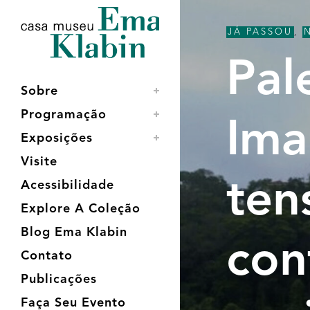
Acessar
Acessar
Mapa
o
a
do
JÁ PASSOU
,
conteúdo
navegação
site
Pal
Sobre
Programação
Ima
Exposições
Visite
ten
Acessibilidade
Explore A Coleção
Blog Ema Klabin
con
Contato
Publicações
Faça Seu Evento