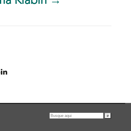
ma Klabin →
Pesquisar