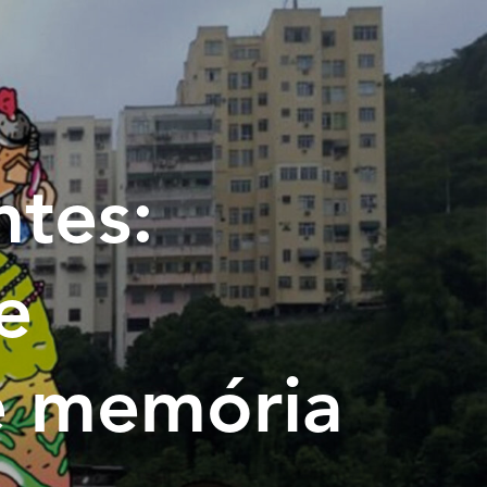
ntes:
e
e memória