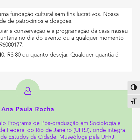
a fundação cultural sem fins lucrativos. Nossa
de de patrocínios e doações.
iar a conservação e a programação da casa museu
luntária no dia do evento ou a qualquer momento
196000177.
40, R$ 80 ou quanto desejar. Qualquer quantia é
Altern
Alter
Ana Paula Rocha
elo Programa de Pós-graduação em Sociologia e
de Federal do Rio de Janeiro (UFRJ), onde integra
 de Estudos da Cidade. Museóloga pela UFRJ.