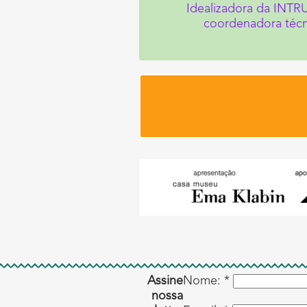
Idealizadora da INTRU
coordenadora técni
Assine
Nome: *
nossa