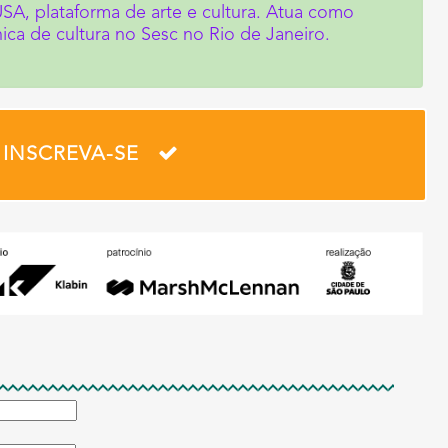
SA, plataforma de arte e cultura. Atua como
ca de cultura no Sesc no Rio de Janeiro.
INSCREVA-SE