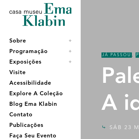
Acessar
Acessar
Mapa
o
a
do
conteúdo
navegação
site
Sobre
Programação
JÁ PASSOU
,
Exposições
Pal
Visite
Acessibilidade
Explore A Coleção
A i
Blog Ema Klabin
Contato
Publicações
SÁB 23 M
Faça Seu Evento