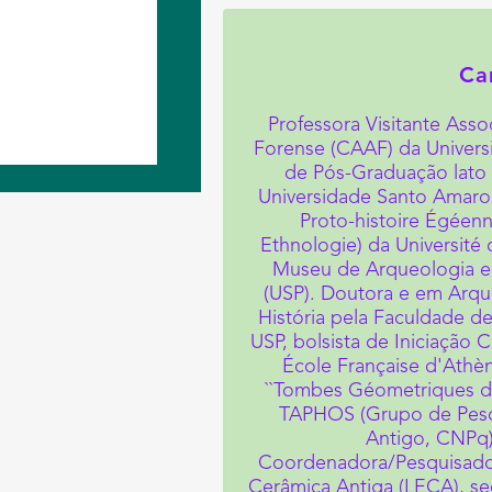
Ca
Professora Visitante Ass
Forense (CAAF) da Univers
de Pós-Graduação lato 
Universidade Santo Amaro
Proto-histoire Égéen
Ethnologie) da Université 
Museu de Arqueologia e 
(USP). Doutora e em Arq
História pela Faculdade de
USP, bolsista de Iniciação 
École Française d'Athè
``Tombes Géometriques d'A
TAPHOS (Grupo de Pesqu
Antigo, CNPq
Coordenadora/Pesquisador
Cerâmica Antiga (LECA), se