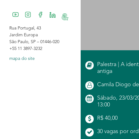
Rua Portugal, 43
Jardim Europa
São Paulo, SP – 01446-020
+55 11 3897-3232
mapa do site
Palestra | A ide
antiga
Camila Diogo de
Sábado, 23/03/20
13:00
R$ 40,00
30 vagas por ord