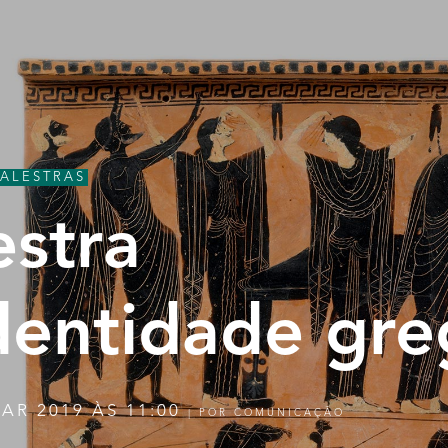
PALESTRAS
estra
dentidade gre
AR 2019 ÀS 11:00
|
POR
COMUNICAÇÃO