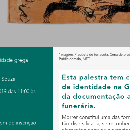
*Imagem: Plaqueta de terracota. Cena de pró
Public domain, MET.
ntidade grega
Esta palestra tem 
 Souza
de identidade na G
19 das 11:00 às
da documentação a
funerária.
Morrer constitui uma das fo
em de inscrição
tão diversificada, se reconh