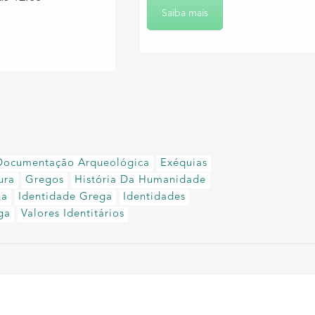
Saiba mais
Documentação Arqueológica
Exéquias
ura
Gregos
História Da Humanidade
na
Identidade Grega
Identidades
ga
Valores Identitários