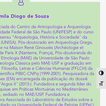
mila Diogo de Souza
ociada do Centro de Antropologia e Arqueologia
idade Federal de São Paulo (UNIFESP) e do curso
sensu “Arqueologia, História e Sociedade`` da
 (UNISA). Pós-doutorado em Arqueologia Grega,
ne na Maison René Ginouvès (Archéologie et
de Paris X (Nanterre, França), Pós-doutoranda do
Etnologia (MAE) da Universidade de São Paulo
ueologia Clássica pelo MAE-USP e graduação em
 Filosofia, Letras e Ciências Humanas (FFLCH) da
Científica PIBIC-CNPq (1999-2001). Pesquisadora da
Altern
nes (EfA) encarregada da publicação do dossiê
rgos II`` (2013-). Fundadora e segunda líder do
Alter
isas em Práticas Mortuárias no Mediterrâneo
), sediado no MAE/USP. Fundadora e
a Associada do Laboratório de Estudos sobre a
diado na Universidade Federal de Pelotas (UFPeL).