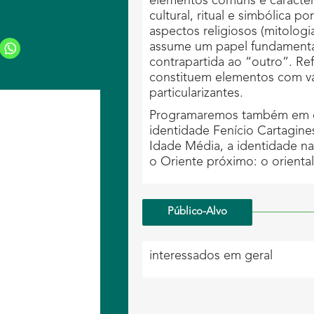
elementos comuns e caracterí
cultural, ritual e simbólica
aspectos religiosos (mitologia
assume um papel fundamental
contrapartida ao “outro”. Ref
constituem elementos com val
particularizantes.
Programaremos também em out
identidade Fenício Cartagine
Idade Média, a identidade n
o Oriente próximo: o orienta
Público-Alvo
interessados em geral