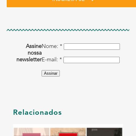
Assine
Nome: *
nossa
newsletter
E-mail: *
Assinar
Relacionados