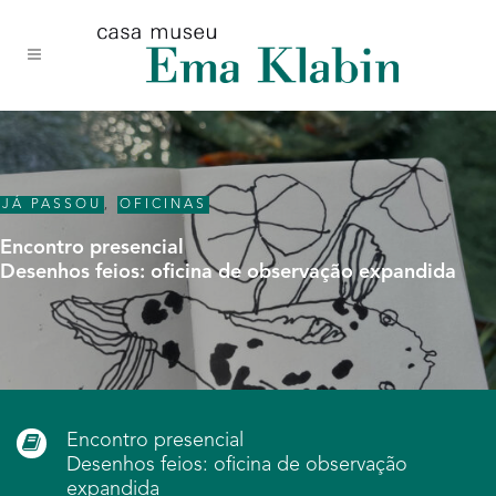
Acessar
Acessar
Mapa
o
a
do
conteúdo
navegação
site
JÁ PASSOU
,
OFICINAS
Encontro presencial
Desenhos feios: oficina de observação expandida
Encontro presencial
Desenhos feios: oficina de observação
expandida