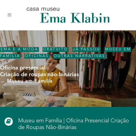
Acessar
Acessar
Mapa
o
a
do
conteúdo
navegação
site
EMA E A MODA
,
GRATUITO
,
JÁ PASSOU
,
MUSEU EM
FAMÍLIA
,
OFICINAS
,
OUTRAS NARRATIVAS
Oficina presencial
Criação de roupas não-binárias
→ Museu em Família
Museu em Família | Oficina Presencial Criação
de Roupas Não-Binárias