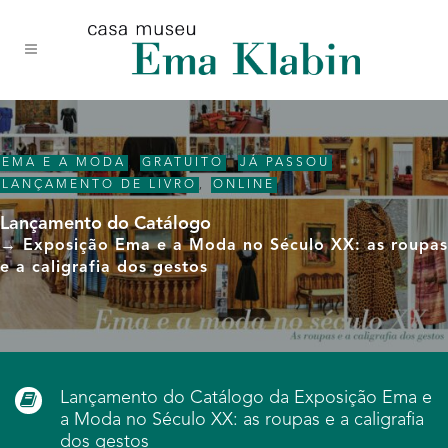
Acessar
Acessar
Mapa
o
a
do
conteúdo
navegação
site
EMA E A MODA
,
GRATUITO
,
JÁ PASSOU
,
LANÇAMENTO DE LIVRO
,
ONLINE
Lançamento do Catálogo
→ Exposição Ema e a Moda no Século XX: as roupas
e a caligrafia dos gestos
Lançamento do Catálogo da Exposição Ema e
a Moda no Século XX: as roupas e a caligrafia
dos gestos