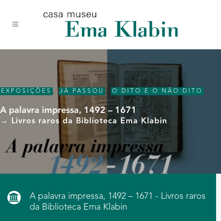
Acessar
Acessar
Mapa
o
a
do
conteúdo
navegação
site
EXPOSIÇÕES
,
JÁ PASSOU
,
O DITO E O NÃO DITO
A palavra impressa, 1492 – 1671
→ Livros raros da Biblioteca Ema Klabin
A palavra impressa, 1492 – 1671 - Livros raros
da Biblioteca Ema Klabin