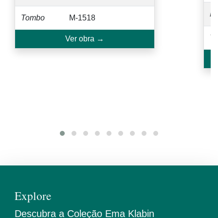
Medidas
85,0 x 45,7
M
Tombo
M-1019
T
Ver obra →
Explore
Descubra a Coleção Ema Klabin