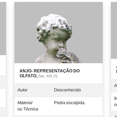
ANJO- REPRESENTAÇÃO DO
OLFATO,
Séc. XIX (?).
A
Autor
Desconhecido
M
Material
Pedra esculpida.
o
ou Técnica