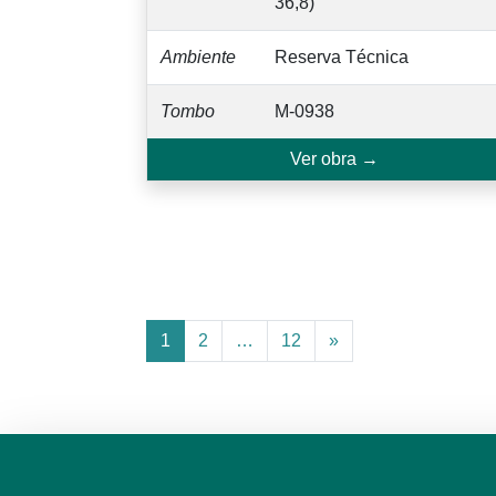
36,8)
Ambiente
Reserva Técnica
Tombo
M-0938
Ver obra →
1
2
…
12
»