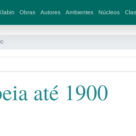
labin
Obras
Autores
Ambientes
Núcleos
Clas
00
eia até 1900