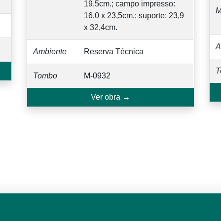
19,5cm.; campo impresso:
M
16,0 x 23,5cm.; suporte: 23,9
x 32,4cm.
A
Ambiente
Reserva Técnica
T
Tombo
M-0932
Ver obra →