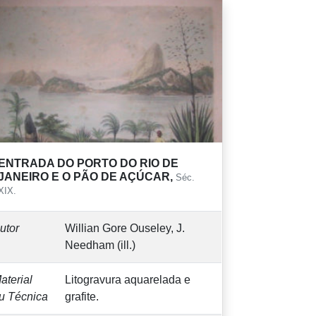
ENTRADA DO PORTO DO RIO DE
JANEIRO E O PÃO DE AÇÚCAR,
Séc.
XIX.
utor
Willian Gore Ouseley, J.
Needham (ill.)
aterial
Litogravura aquarelada e
u Técnica
grafite.