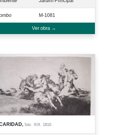
mbiente
Jardim Principal
ombo
M-1081
Ver obra →
CARIDAD,
Séc. XIX. 1810 .