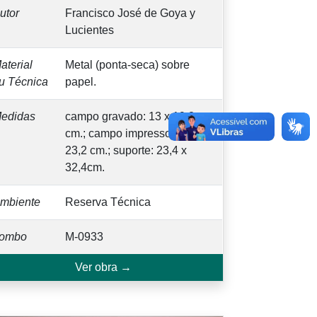
utor
Francisco José de Goya y
Lucientes
aterial
Metal (ponta-seca) sobre
u Técnica
papel.
edidas
campo gravado: 13 x 19,2
cm.; campo impresso: 16,1 x
23,2 cm.; suporte: 23,4 x
32,4cm.
mbiente
Reserva Técnica
ombo
M-0933
Ver obra →