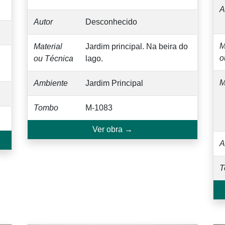
A
Autor
Desconhecido
M
Material
Jardim principal. Na beira do
o
ou Técnica
lago.
M
Ambiente
Jardim Principal
Tombo
M-1083
Ver obra →
A
T