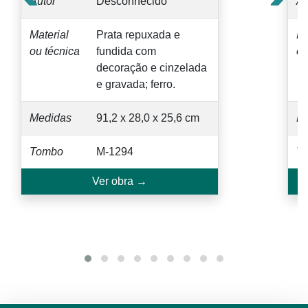
Autor
Desconhecido
Au
Material
Prata repuxada e
Ma
ou técnica
fundida com
ou
decoração e cinzelada
e gravada; ferro.
Medidas
91,2 x 28,0 x 25,6 cm
M
Tombo
M-1294
T
Ver obra →