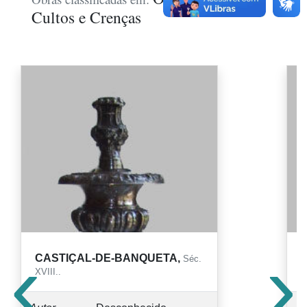
Cultos e Crenças
‹
›
CASTIÇAL-DE-BANQUETA,
Séc.
XVIII..
X