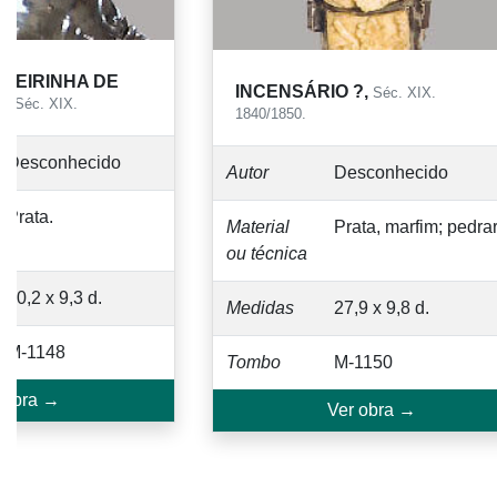
?,
Séc. XIX.
CASTIÇAL-DE-BANQUETA,
Sé
XVIII..
sconhecido
Autor
Desconhecido
ata, marfim; pedraria.
Material
Prata repuxada e
ou técnica
fundida com
decoração e cinzela
9 x 9,8 d.
e gravada; ferro.
1150
Medidas
91,2 x 28,0 x 25,6 c
 obra →
Tombo
M-1294
Ver obra →