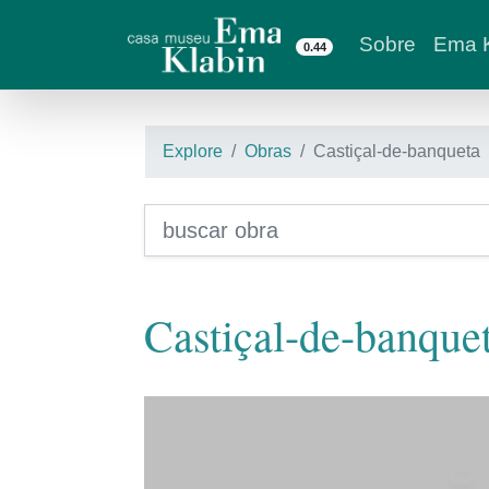
Sobre
Ema K
0.44
Explore
Obras
Castiçal-de-banqueta
Castiçal-de-banque