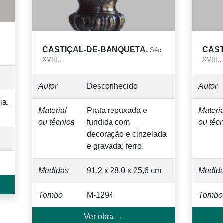
SUPO
Autor
CASTIÇAL-DE-BANQUETA,
c.
Séc.
XVIII..
Materia
ou téc
Autor
Desconhecido
Medid
Material
Prata repuxada e
ou técnica
fundida com
Tombo
da
decoração cinzelada e
gravada; ferro
m
Medidas
92,6 x 28,2 x 25,0 cm
Tombo
M-1295
Ver obra →