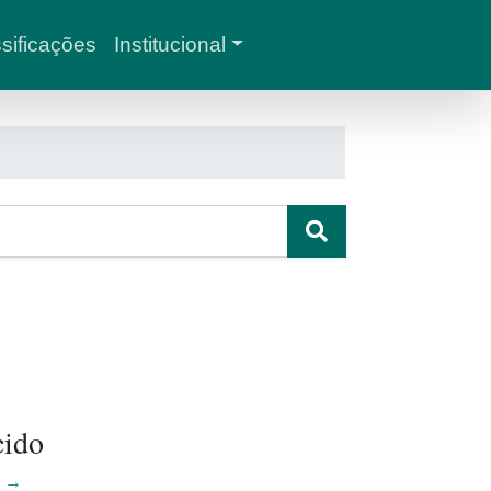
sificações
Institucional
cido
r →