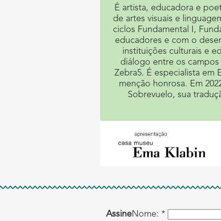
É artista, educadora e poet
de artes visuais e linguage
ciclos Fundamental I, Fun
educadores e com o desenv
instituições culturais e 
diálogo entre os campos 
Zebra5. É especialista e
menção honrosa. Em 2022
Sobrevuelo, sua traduç
Assine
Nome: *