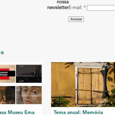
nossa
newsletter
E-mail: *
Assinar
os
asa Museu Ema
Tema anual: Memória