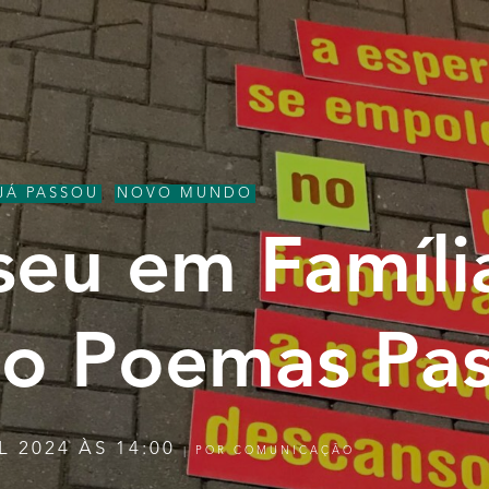
JÁ PASSOU
,
NOVO MUNDO
eu em Famíli
o Poemas Pas
L 2024 ÀS 14:00
|
POR
COMUNICAÇÃO