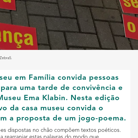
 Zebra5.
eu em Família convida pessoas
 para uma tarde de convivência e
Museu Ema Klabin. Nesta edição
ivo da casa museu convida o
com a proposta de um jogo-poema.
ões dispostas no chão compõem textos poéticos.
 a rearranjar estas palavras do modo que