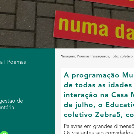
*Imagem: Poemas Passageiros, Foto: coletivo
a I Poemas
A programação Mus
de todas as idades
interação na Casa 
ugestão de
de julho, o Educat
ntária
coletivo Zebra5, 
Palavras em grandes dimens
Os visitantes são convidados