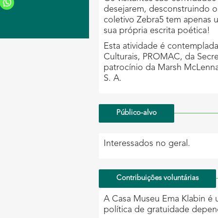
desejarem, desconstruindo os
coletivo Zebra5 tem apenas u
sua própria escrita poética!
Esta atividade é contemplad
Culturais, PROMAC, da Secre
patrocínio da Marsh McLenna
S. A.
Público-alvo
Interessados no geral.
Contribuições voluntárias
A Casa Museu Ema Klabin é um
política de gratuidade depen