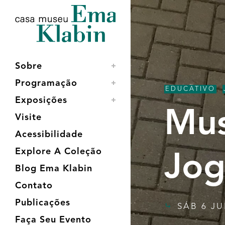
Acessar
Acessar
Mapa
o
a
do
conteúdo
navegação
site
Sobre
Programação
EDUCATIVO
,
Exposições
Mus
Visite
Acessibilidade
Explore A Coleção
Jog
Blog Ema Klabin
Contato
Publicações
SÁB 6 JU
Faça Seu Evento