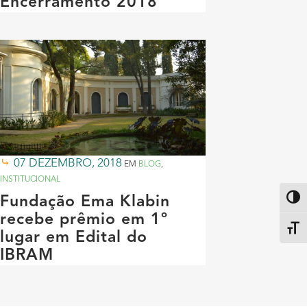
Encerramento 2018
07 DEZEMBRO, 2018
EM
BLOG
,
INSTITUCIONAL
Fundação Ema Klabin
Altern
recebe prêmio em 1º
Alter
lugar em Edital do
IBRAM