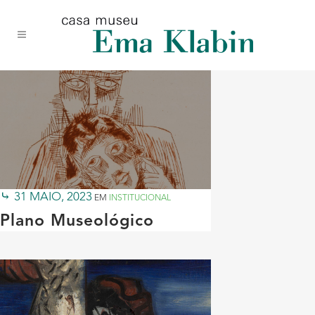
Acessar
Acessar
Mapa
o
a
do
conteúdo
navegação
site
31 MAIO, 2023
EM
INSTITUCIONAL
Plano Museológico