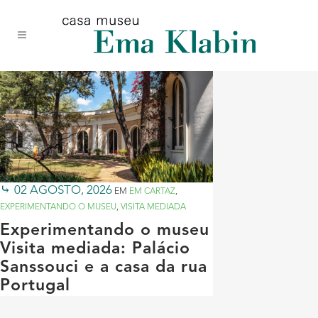
Acessar
Acessar
Mapa
o
a
do
conteúdo
navegação
site
02 AGOSTO, 2026
EM
EM CARTAZ
,
EXPERIMENTANDO O MUSEU
,
VISITA MEDIADA
Experimentando o museu
Visita mediada: Palácio
Sanssouci e a casa da rua
Portugal