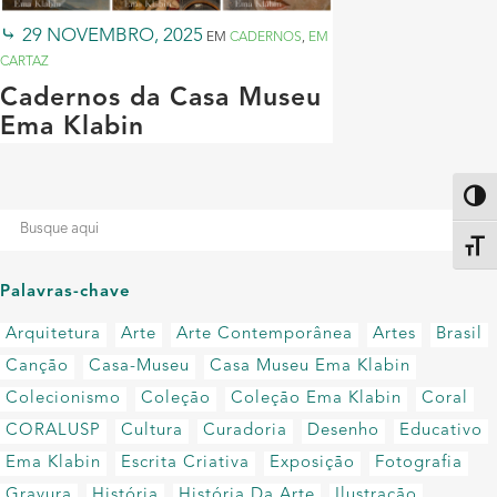
29 NOVEMBRO, 2025
EM
CADERNOS
,
EM
CARTAZ
Cadernos da Casa Museu
Ema Klabin
Altern
Alter
Palavras-chave
Arquitetura
Arte
Arte Contemporânea
Artes
Brasil
Canção
Casa-Museu
Casa Museu Ema Klabin
Colecionismo
Coleção
Coleção Ema Klabin
Coral
CORALUSP
Cultura
Curadoria
Desenho
Educativo
Ema Klabin
Escrita Criativa
Exposição
Fotografia
Gravura
História
História Da Arte
Ilustração