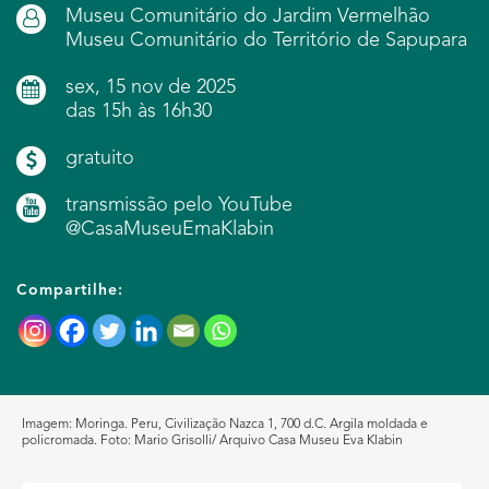
Museu Comunitário do Jardim Vermelhão
Museu Comunitário do Território de Sapupara
sex, 15 nov de 2025
das 15h às 16h30
gratuito
transmissão pelo YouTube
@CasaMuseuEmaKlabin
Compartilhe:
Imagem:
Moringa. Peru, Civilização Nazca 1, 700 d.C. Argila moldada e
policromada. Foto: Mario Grisolli/ Arquivo Casa Museu Eva Klabin