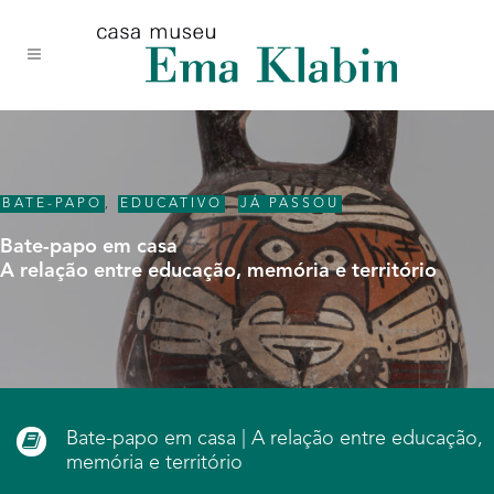
Acessar
Acessar
Mapa
o
a
do
conteúdo
navegação
site
BATE-PAPO
,
EDUCATIVO
,
JÁ PASSOU
Bate-papo em casa
A relação entre educação, memória e território
Bate-papo em casa | A relação entre educação,
memória e território