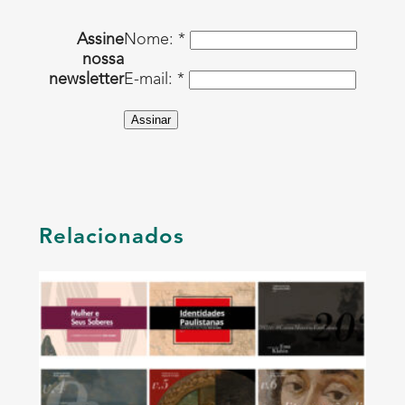
Assine
Nome: *
nossa
newsletter
E-mail: *
Assinar
Relacionados