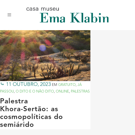
Acessar
Acessar
Mapa
o
a
do
conteúdo
navegação
site
11 OUTUBRO, 2023
EM
GRATUITO
,
JÁ
PASSOU
,
O DITO E O NÃO DITO
,
ONLINE
,
PALESTRAS
Palestra
Khora-Sertão: as
cosmopolíticas do
semiárido