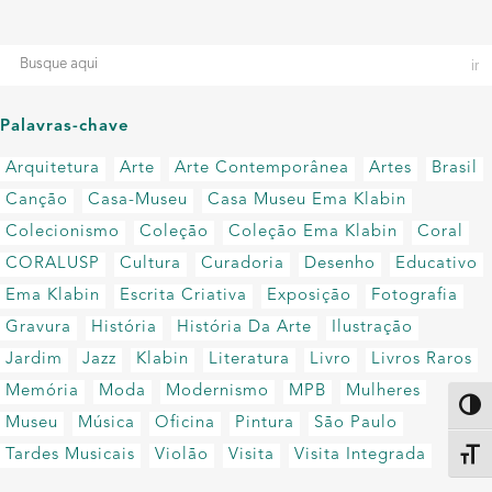
Palavras-chave
Arquitetura
Arte
Arte Contemporânea
Artes
Brasil
Canção
Casa-Museu
Casa Museu Ema Klabin
Colecionismo
Coleção
Coleção Ema Klabin
Coral
CORALUSP
Cultura
Curadoria
Desenho
Educativo
Ema Klabin
Escrita Criativa
Exposição
Fotografia
Gravura
História
História Da Arte
Ilustração
Jardim
Jazz
Klabin
Literatura
Livro
Livros Raros
Memória
Moda
Modernismo
MPB
Mulheres
Altern
Museu
Música
Oficina
Pintura
São Paulo
Tardes Musicais
Violão
Visita
Visita Integrada
Alter