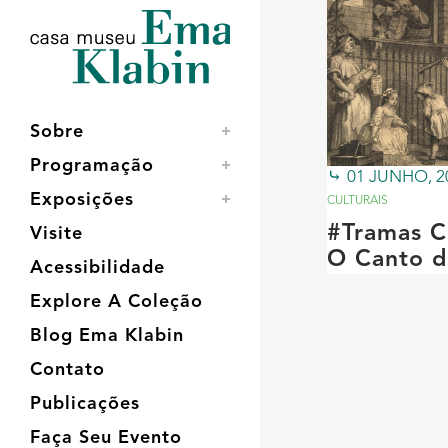
Acessar
Acessar
Mapa
o
a
do
conteúdo
navegação
site
Sobre
Programação
01 JUNHO, 2
Exposições
CULTURAIS
#Tramas C
Visite
O Canto d
Acessibilidade
Explore A Coleção
Blog Ema Klabin
Contato
Publicações
Faça Seu Evento