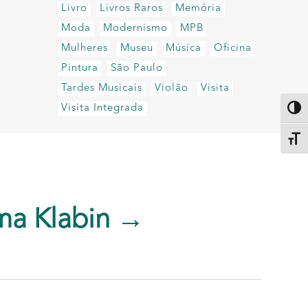
Livro
Livros Raros
Memória
Moda
Modernismo
MPB
Mulheres
Museu
Música
Oficina
Pintura
São Paulo
Tardes Musicais
Violão
Visita
Visita Integrada
Altern
Alter
ma Klabin →