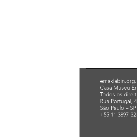
emaklabin.org.
Casa Museu Em
Todos os direi
Rua Portugal, 
São Paulo – SP
+55 11 3897-32