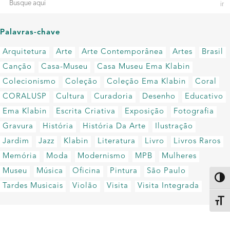
Palavras-chave
Arquitetura
Arte
Arte Contemporânea
Artes
Brasil
Canção
Casa-Museu
Casa Museu Ema Klabin
Colecionismo
Coleção
Coleção Ema Klabin
Coral
CORALUSP
Cultura
Curadoria
Desenho
Educativo
Ema Klabin
Escrita Criativa
Exposição
Fotografia
Gravura
História
História Da Arte
Ilustração
Jardim
Jazz
Klabin
Literatura
Livro
Livros Raros
Memória
Moda
Modernismo
MPB
Mulheres
Museu
Música
Oficina
Pintura
São Paulo
Altern
Tardes Musicais
Violão
Visita
Visita Integrada
Alter