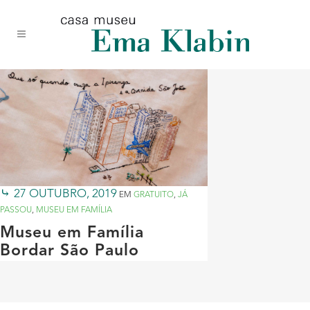
Acessar
Acessar
Mapa
o
a
do
conteúdo
navegação
site
27 OUTUBRO, 2019
EM
GRATUITO
,
JÁ
PASSOU
,
MUSEU EM FAMÍLIA
Museu em Família
Bordar São Paulo