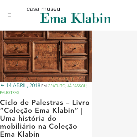
Acessar
Acessar
Mapa
o
a
do
conteúdo
navegação
site
14 ABRIL, 2018
EM
GRATUITO
,
JÁ PASSOU
,
PALESTRAS
Ciclo de Palestras – Livro
“Coleção Ema Klabin” |
Uma história do
mobiliário na Coleção
Ema Klabin