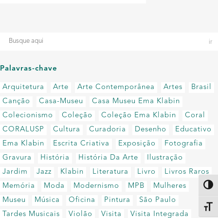
Palavras-chave
Arquitetura
Arte
Arte Contemporânea
Artes
Brasil
Canção
Casa-Museu
Casa Museu Ema Klabin
Colecionismo
Coleção
Coleção Ema Klabin
Coral
CORALUSP
Cultura
Curadoria
Desenho
Educativo
Ema Klabin
Escrita Criativa
Exposição
Fotografia
Gravura
História
História Da Arte
Ilustração
Jardim
Jazz
Klabin
Literatura
Livro
Livros Raros
Memória
Moda
Modernismo
MPB
Mulheres
Altern
Museu
Música
Oficina
Pintura
São Paulo
Alter
Tardes Musicais
Violão
Visita
Visita Integrada