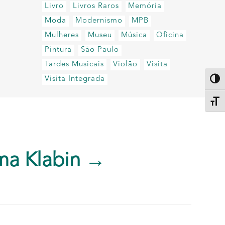
Livro
Livros Raros
Memória
Moda
Modernismo
MPB
Mulheres
Museu
Música
Oficina
Pintura
São Paulo
Tardes Musicais
Violão
Visita
Visita Integrada
Altern
Alter
ma Klabin →