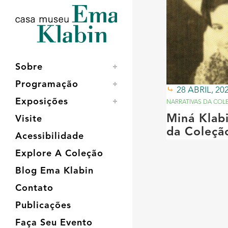
Acessar
Acessar
Mapa
o
a
do
conteúdo
navegação
site
Sobre
Programação
28 ABRIL, 20
Exposições
NARRATIVAS DA COL
Miná Klabi
Visite
da Coleçã
Acessibilidade
Explore A Coleção
Blog Ema Klabin
Contato
Publicações
Faça Seu Evento