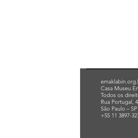
emaklabin.org.
Casa Museu Em
Todos os direi
Rua Portugal, 
São Paulo – SP
+55 11 3897-32