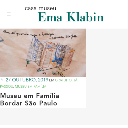
Acessar
Acessar
Mapa
o
a
do
conteúdo
navegação
site
27 OUTUBRO, 2019
EM
GRATUITO
,
JÁ
PASSOU
,
MUSEU EM FAMÍLIA
Museu em Família
Bordar São Paulo