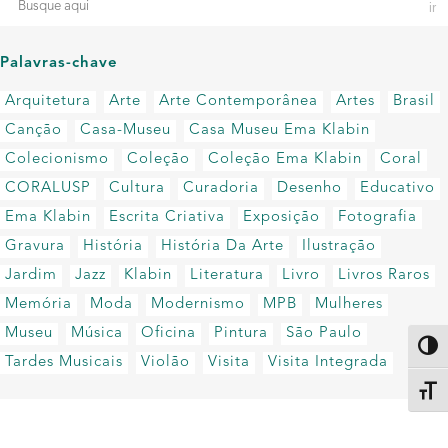
Palavras-chave
Arquitetura
Arte
Arte Contemporânea
Artes
Brasil
Canção
Casa-Museu
Casa Museu Ema Klabin
Colecionismo
Coleção
Coleção Ema Klabin
Coral
CORALUSP
Cultura
Curadoria
Desenho
Educativo
Ema Klabin
Escrita Criativa
Exposição
Fotografia
Gravura
História
História Da Arte
Ilustração
Jardim
Jazz
Klabin
Literatura
Livro
Livros Raros
Memória
Moda
Modernismo
MPB
Mulheres
Museu
Música
Oficina
Pintura
São Paulo
Altern
Tardes Musicais
Violão
Visita
Visita Integrada
Alter