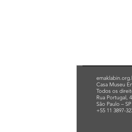
emaklabin.org.
Casa Museu Em
Todos os direi
Rua Portugal, 
São Paulo – SP
+55 11 3897-32