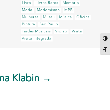
Livro
Livros Raros
Memória
Moda
Modernismo
MPB
Mulheres
Museu
Música
Oficina
Pintura
São Paulo
Tardes Musicais
Violão
Visita
Visita Integrada
Altern
Alter
ma Klabin →