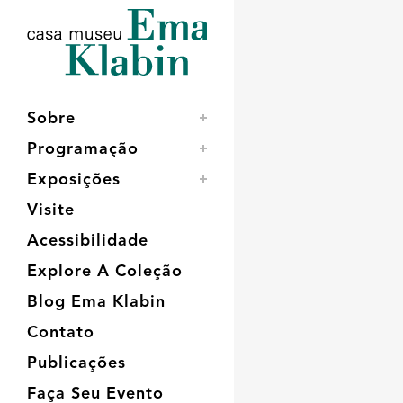
Acessar
Acessar
Mapa
o
a
do
conteúdo
navegação
site
16 MAIO, 20
Nos basti
Sobre
Programação
Exposições
Visite
Acessibilidade
Explore A Coleção
Blog Ema Klabin
Contato
Publicações
Faça Seu Evento