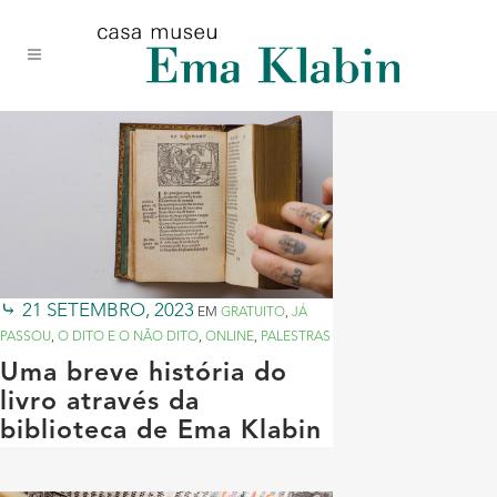
Acessar
Acessar
Mapa
o
a
do
conteúdo
navegação
site
21 SETEMBRO, 2023
EM
GRATUITO
,
JÁ
PASSOU
,
O DITO E O NÃO DITO
,
ONLINE
,
PALESTRAS
Uma breve história do
livro através da
biblioteca de Ema Klabin