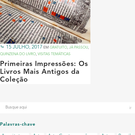
15 JULHO, 2017
EM
GRATUITO
,
JÁ PASSOU
,
QUINZENA DO LIVRO
,
VISITAS TEMÁTICAS
Primeiras Impressões: Os
Livros Mais Antigos da
Coleção
Palavras-chave