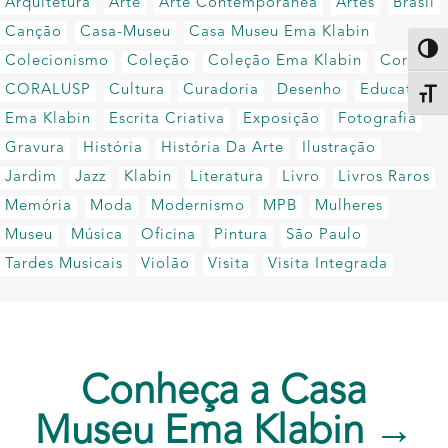
Arquitetura
Arte
Arte Contemporânea
Artes
Brasil
Canção
Casa-Museu
Casa Museu Ema Klabin
Altern
Colecionismo
Coleção
Coleção Ema Klabin
Coral
CORALUSP
Cultura
Curadoria
Desenho
Educativo
Alter
Ema Klabin
Escrita Criativa
Exposição
Fotografia
Gravura
História
História Da Arte
Ilustração
Jardim
Jazz
Klabin
Literatura
Livro
Livros Raros
Memória
Moda
Modernismo
MPB
Mulheres
Museu
Música
Oficina
Pintura
São Paulo
Tardes Musicais
Violão
Visita
Visita Integrada
Conheça a Casa
Museu Ema Klabin →