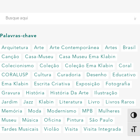
Palavras-chave
Arquitetura
Arte
Arte Contemporânea
Artes
Brasil
Canção
Casa-Museu
Casa Museu Ema Klabin
Colecionismo
Coleção
Coleção Ema Klabin
Coral
CORALUSP
Cultura
Curadoria
Desenho
Educativo
Ema Klabin
Escrita Criativa
Exposição
Fotografia
Gravura
História
História Da Arte
Ilustração
Jardim
Jazz
Klabin
Literatura
Livro
Livros Raros
Memória
Moda
Modernismo
MPB
Mulheres
Altern
Museu
Música
Oficina
Pintura
São Paulo
Tardes Musicais
Violão
Visita
Visita Integrada
Alter