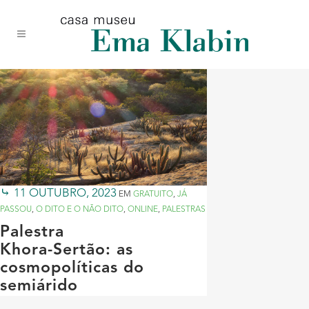
Acessar
Acessar
Mapa
o
a
do
conteúdo
navegação
site
11 OUTUBRO, 2023
EM
GRATUITO
,
JÁ
PASSOU
,
O DITO E O NÃO DITO
,
ONLINE
,
PALESTRAS
Palestra
Khora-Sertão: as
cosmopolíticas do
semiárido