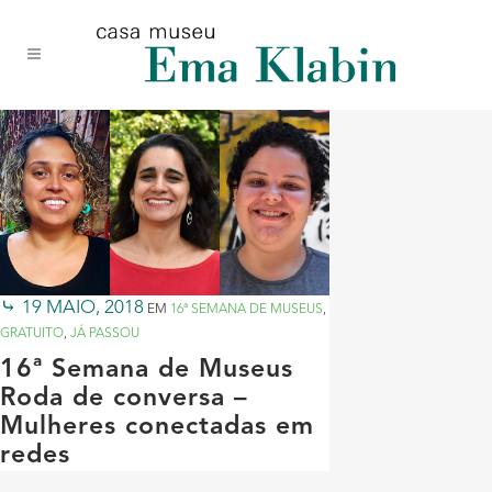
Acessar
Acessar
Mapa
o
a
do
conteúdo
navegação
site
19 MAIO, 2018
EM
16ª SEMANA DE MUSEUS
,
GRATUITO
,
JÁ PASSOU
16ª Semana de Museus
Roda de conversa –
Mulheres conectadas em
redes