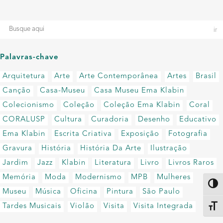
Palavras-chave
Arquitetura
Arte
Arte Contemporânea
Artes
Brasil
Canção
Casa-Museu
Casa Museu Ema Klabin
Colecionismo
Coleção
Coleção Ema Klabin
Coral
CORALUSP
Cultura
Curadoria
Desenho
Educativo
Ema Klabin
Escrita Criativa
Exposição
Fotografia
Gravura
História
História Da Arte
Ilustração
Jardim
Jazz
Klabin
Literatura
Livro
Livros Raros
Memória
Moda
Modernismo
MPB
Mulheres
Altern
Museu
Música
Oficina
Pintura
São Paulo
Tardes Musicais
Violão
Visita
Visita Integrada
Alter