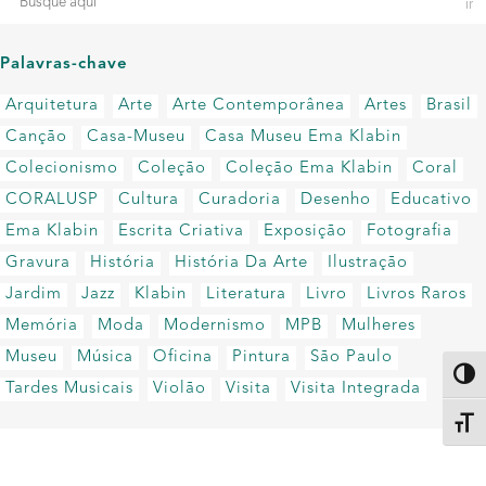
Palavras-chave
Arquitetura
Arte
Arte Contemporânea
Artes
Brasil
Canção
Casa-Museu
Casa Museu Ema Klabin
Colecionismo
Coleção
Coleção Ema Klabin
Coral
CORALUSP
Cultura
Curadoria
Desenho
Educativo
Ema Klabin
Escrita Criativa
Exposição
Fotografia
Gravura
História
História Da Arte
Ilustração
Jardim
Jazz
Klabin
Literatura
Livro
Livros Raros
Memória
Moda
Modernismo
MPB
Mulheres
Museu
Música
Oficina
Pintura
São Paulo
Altern
Tardes Musicais
Violão
Visita
Visita Integrada
Alter