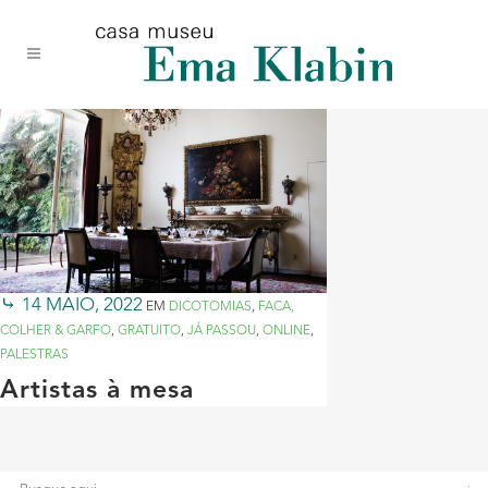
Acessar
Acessar
Mapa
o
a
do
conteúdo
navegação
site
14 MAIO, 2022
EM
DICOTOMIAS
,
FACA,
COLHER & GARFO
,
GRATUITO
,
JÁ PASSOU
,
ONLINE
,
PALESTRAS
Artistas à mesa