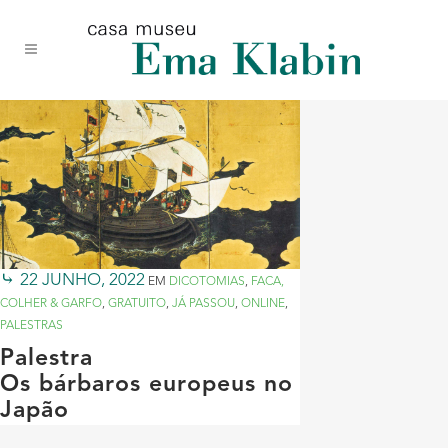
Acessar
Acessar
Mapa
o
a
do
conteúdo
navegação
site
22 JUNHO, 2022
EM
DICOTOMIAS
,
FACA,
COLHER & GARFO
,
GRATUITO
,
JÁ PASSOU
,
ONLINE
,
PALESTRAS
Palestra
Os bárbaros europeus no
Japão