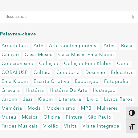
Palavras-chave
Arquitetura
Arte
Arte Contemporânea
Artes
Brasil
Canção
Casa-Museu
Casa Museu Ema Klabin
Colecionismo
Coleção
Coleção Ema Klabin
Coral
CORALUSP
Cultura
Curadoria
Desenho
Educativo
Ema Klabin
Escrita Criativa
Exposição
Fotografia
Gravura
História
História Da Arte
Ilustração
Jardim
Jazz
Klabin
Literatura
Livro
Livros Raros
Memória
Moda
Modernismo
MPB
Mulheres
Altern
Museu
Música
Oficina
Pintura
São Paulo
Tardes Musicais
Violão
Visita
Visita Integrada
Alter