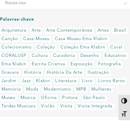
Palavras-chave
Arquitetura
Arte
Arte Contemporânea
Artes
Brasil
Canção
Casa-Museu
Casa Museu Ema Klabin
Colecionismo
Coleção
Coleção Ema Klabin
Coral
CORALUSP
Cultura
Curadoria
Desenho
Educativo
Ema Klabin
Escrita Criativa
Exposição
Fotografia
Gravura
História
História Da Arte
Ilustração
Jardim
Jazz
Klabin
Literatura
Livro
Livros Raros
Memória
Moda
Modernismo
MPB
Mulheres
Museu
Música
Oficina
Pintura
São Paulo
Altern
Tardes Musicais
Violão
Visita
Visita Integrada
Alter