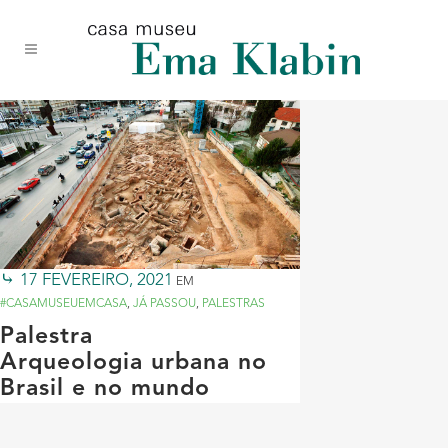
Acessar
Acessar
Mapa
o
a
do
conteúdo
navegação
site
17 FEVEREIRO, 2021
EM
#CASAMUSEUEMCASA
,
JÁ PASSOU
,
PALESTRAS
Palestra
Arqueologia urbana no
Brasil e no mundo