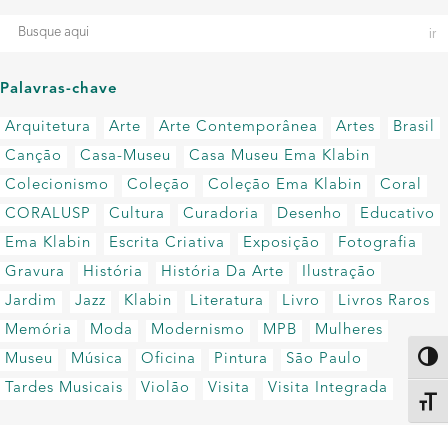
Palavras-chave
Arquitetura
Arte
Arte Contemporânea
Artes
Brasil
Canção
Casa-Museu
Casa Museu Ema Klabin
Colecionismo
Coleção
Coleção Ema Klabin
Coral
CORALUSP
Cultura
Curadoria
Desenho
Educativo
Ema Klabin
Escrita Criativa
Exposição
Fotografia
Gravura
História
História Da Arte
Ilustração
Jardim
Jazz
Klabin
Literatura
Livro
Livros Raros
Memória
Moda
Modernismo
MPB
Mulheres
Museu
Música
Oficina
Pintura
São Paulo
Altern
Tardes Musicais
Violão
Visita
Visita Integrada
Alter