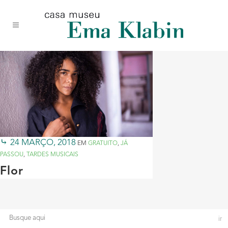
Acessar
Acessar
Mapa
o
a
do
conteúdo
navegação
site
24 MARÇO, 2018
EM
GRATUITO
,
JÁ
PASSOU
,
TARDES MUSICAIS
Flor