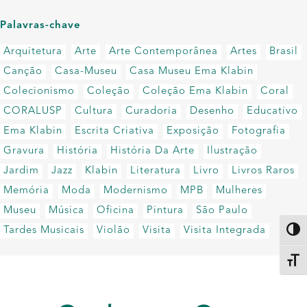
Palavras-chave
Arquitetura
Arte
Arte Contemporânea
Artes
Brasil
Canção
Casa-Museu
Casa Museu Ema Klabin
Colecionismo
Coleção
Coleção Ema Klabin
Coral
CORALUSP
Cultura
Curadoria
Desenho
Educativo
Ema Klabin
Escrita Criativa
Exposição
Fotografia
Gravura
História
História Da Arte
Ilustração
Jardim
Jazz
Klabin
Literatura
Livro
Livros Raros
Memória
Moda
Modernismo
MPB
Mulheres
Museu
Música
Oficina
Pintura
São Paulo
Tardes Musicais
Violão
Visita
Visita Integrada
Altern
Alter