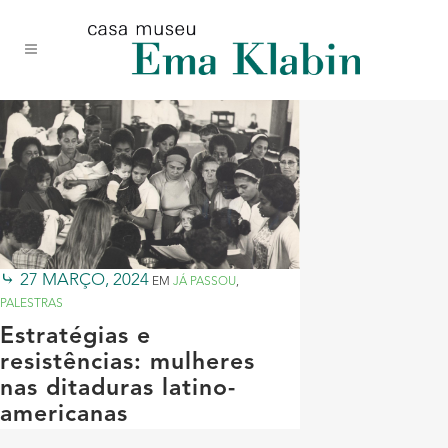
Acessar
Acessar
Mapa
o
a
do
conteúdo
navegação
site
27 MARÇO, 2024
EM
JÁ PASSOU
,
PALESTRAS
Estratégias e
resistências: mulheres
nas ditaduras latino-
americanas