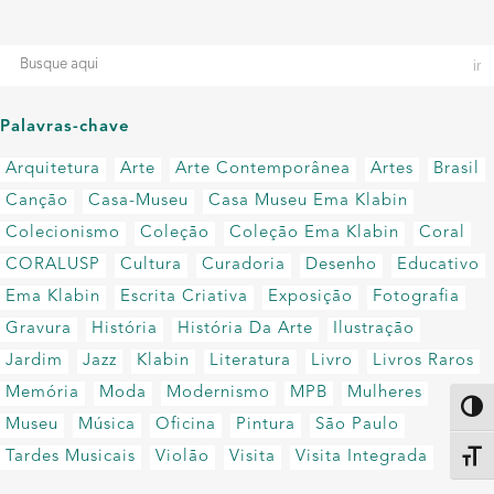
Palavras-chave
Arquitetura
Arte
Arte Contemporânea
Artes
Brasil
Canção
Casa-Museu
Casa Museu Ema Klabin
Colecionismo
Coleção
Coleção Ema Klabin
Coral
CORALUSP
Cultura
Curadoria
Desenho
Educativo
Ema Klabin
Escrita Criativa
Exposição
Fotografia
Gravura
História
História Da Arte
Ilustração
Jardim
Jazz
Klabin
Literatura
Livro
Livros Raros
Memória
Moda
Modernismo
MPB
Mulheres
Altern
Museu
Música
Oficina
Pintura
São Paulo
Tardes Musicais
Violão
Visita
Visita Integrada
Alter