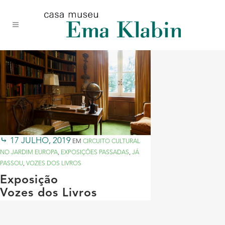
Acessar
Acessar
Mapa
o
a
do
conteúdo
navegação
site
17 JULHO, 2019
EM
CIRCUITO CULTURAL
NO JARDIM EUROPA
,
EXPOSIÇÕES PASSADAS
,
JÁ
PASSOU
,
VOZES DOS LIVROS
Exposição
Vozes dos Livros