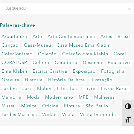
Palavras-chave
Arquitetura
Arte
Arte Contemporânea
Artes
Brasil
Canção
Casa-Museu
Casa Museu Ema Klabin
Colecionismo
Coleção
Coleção Ema Klabin
Coral
CORALUSP
Cultura
Curadoria
Desenho
Educativo
Ema Klabin
Escrita Criativa
Exposição
Fotografia
Gravura
História
História Da Arte
Ilustração
Jardim
Jazz
Klabin
Literatura
Livro
Livros Raros
Memória
Moda
Modernismo
MPB
Mulheres
Museu
Música
Oficina
Pintura
São Paulo
Altern
Tardes Musicais
Violão
Visita
Visita Integrada
Alter