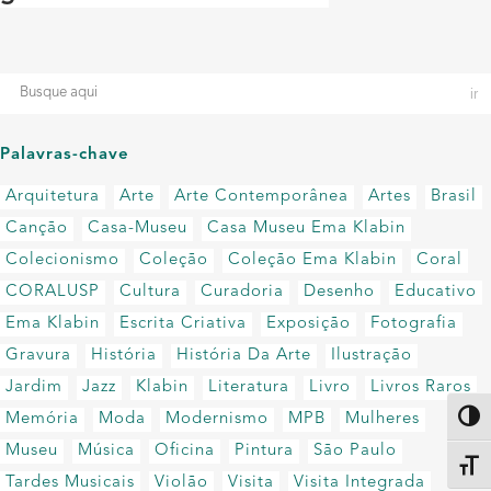
Palavras-chave
Arquitetura
Arte
Arte Contemporânea
Artes
Brasil
Canção
Casa-Museu
Casa Museu Ema Klabin
Colecionismo
Coleção
Coleção Ema Klabin
Coral
CORALUSP
Cultura
Curadoria
Desenho
Educativo
Ema Klabin
Escrita Criativa
Exposição
Fotografia
Gravura
História
História Da Arte
Ilustração
Jardim
Jazz
Klabin
Literatura
Livro
Livros Raros
Memória
Moda
Modernismo
MPB
Mulheres
Altern
Museu
Música
Oficina
Pintura
São Paulo
Alter
Tardes Musicais
Violão
Visita
Visita Integrada