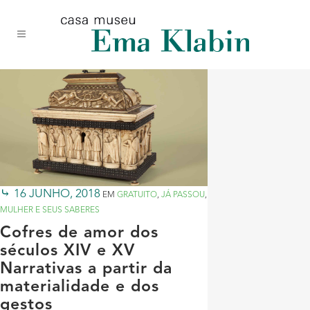
Acessar
Acessar
Mapa
o
a
do
conteúdo
navegação
site
16 JUNHO, 2018
EM
GRATUITO
,
JÁ PASSOU
,
MULHER E SEUS SABERES
Cofres de amor dos
séculos XIV e XV
Narrativas a partir da
materialidade e dos
gestos