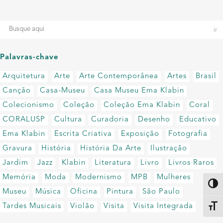
Palavras-chave
Arquitetura
Arte
Arte Contemporânea
Artes
Brasil
Canção
Casa-Museu
Casa Museu Ema Klabin
Colecionismo
Coleção
Coleção Ema Klabin
Coral
CORALUSP
Cultura
Curadoria
Desenho
Educativo
Ema Klabin
Escrita Criativa
Exposição
Fotografia
Gravura
História
História Da Arte
Ilustração
Jardim
Jazz
Klabin
Literatura
Livro
Livros Raros
Memória
Moda
Modernismo
MPB
Mulheres
Altern
Museu
Música
Oficina
Pintura
São Paulo
Tardes Musicais
Violão
Visita
Visita Integrada
Alter