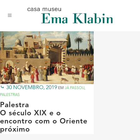
Acessar
Acessar
Mapa
o
a
do
conteúdo
navegação
site
30 NOVEMBRO, 2019
EM
JÁ PASSOU
,
PALESTRAS
Palestra
O século XIX e o
encontro com o Oriente
próximo