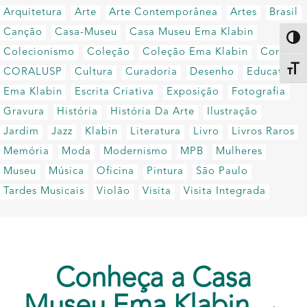
Arquitetura
Arte
Arte Contemporânea
Artes
Brasil
Canção
Casa-Museu
Casa Museu Ema Klabin
Altern
Colecionismo
Coleção
Coleção Ema Klabin
Coral
Alter
CORALUSP
Cultura
Curadoria
Desenho
Educativo
Ema Klabin
Escrita Criativa
Exposição
Fotografia
Gravura
História
História Da Arte
Ilustração
Jardim
Jazz
Klabin
Literatura
Livro
Livros Raros
Memória
Moda
Modernismo
MPB
Mulheres
Museu
Música
Oficina
Pintura
São Paulo
Tardes Musicais
Violão
Visita
Visita Integrada
Conheça a Casa
Museu Ema Klabin →