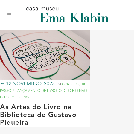
Acessar
Acessar
Mapa
o
a
do
conteúdo
navegação
site
12 NOVEMBRO, 2023
EM
GRATUITO
,
JÁ
PASSOU
,
LANÇAMENTO DE LIVRO
,
O DITO E O NÃO
DITO
,
PALESTRAS
As Artes do Livro na
Biblioteca de Gustavo
Piqueira