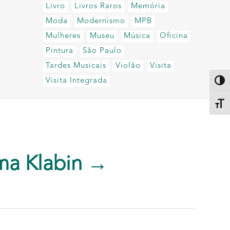
Livro
Livros Raros
Memória
Moda
Modernismo
MPB
Mulheres
Museu
Música
Oficina
Pintura
São Paulo
Tardes Musicais
Violão
Visita
Visita Integrada
Altern
Alter
ma Klabin →