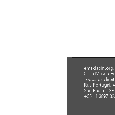
emaklabin.org.
Casa Museu Em
Todos os direi
Rua Portugal, 
São Paulo – SP
+55 11 3897-32