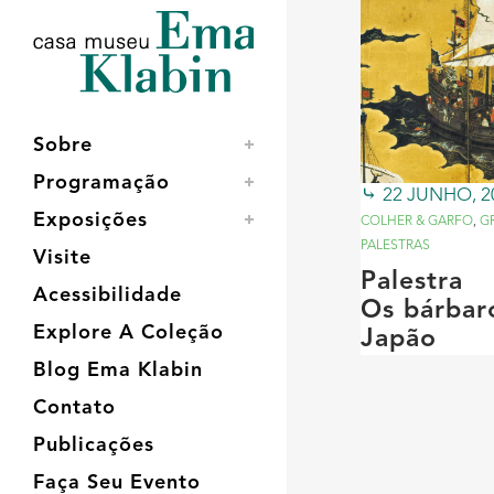
Acessar
Acessar
Mapa
o
a
do
conteúdo
navegação
site
Sobre
Programação
22 JUNHO, 2
Exposições
COLHER & GARFO
,
G
PALESTRAS
Visite
Palestra
Acessibilidade
Os bárbar
Explore A Coleção
Japão
Blog Ema Klabin
Contato
Publicações
Faça Seu Evento