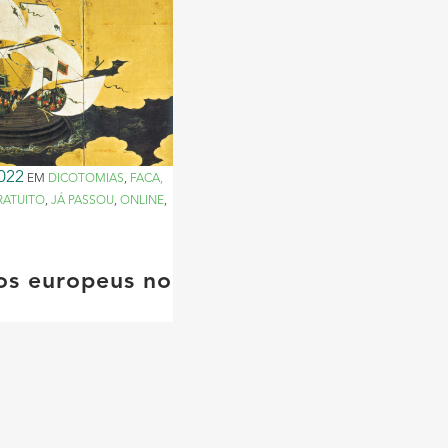
022
EM
DICOTOMIAS
,
FACA,
RATUITO
,
JÁ PASSOU
,
ONLINE
,
os europeus no