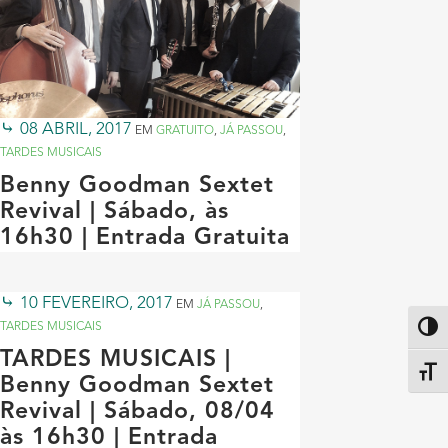
08 ABRIL, 2017
EM
GRATUITO
,
JÁ PASSOU
,
TARDES MUSICAIS
Benny Goodman Sextet
Revival | Sábado, às
16h30 | Entrada Gratuita
10 FEVEREIRO, 2017
EM
JÁ PASSOU
,
TARDES MUSICAIS
Altern
TARDES MUSICAIS |
Alter
Benny Goodman Sextet
Revival | Sábado, 08/04
às 16h30 | Entrada