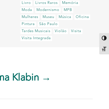
Livro
Livros Raros
Memória
Moda
Modernismo
MPB
Mulheres
Museu
Música
Oficina
Pintura
São Paulo
Tardes Musicais
Violão
Visita
Visita Integrada
Altern
Alter
ma Klabin →