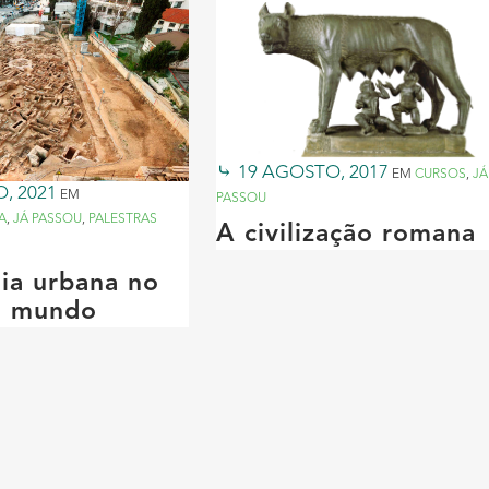
19 AGOSTO, 2017
EM
CURSOS
,
JÁ
O, 2021
EM
PASSOU
A
,
JÁ PASSOU
,
PALESTRAS
A civilização romana
ia urbana no
no mundo