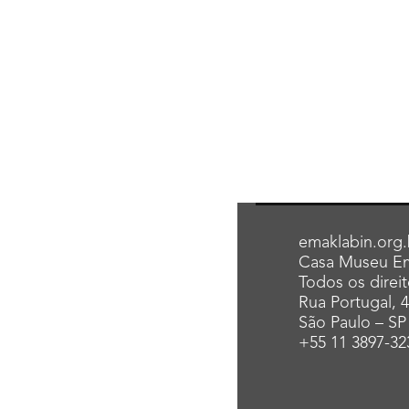
emaklabin.org.
Casa Museu Em
Todos os direi
Rua Portugal, 
São Paulo – SP
+55 11 3897-32