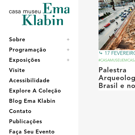
Acessar
Acessar
Mapa
o
a
do
conteúdo
navegação
site
Sobre
Programação
17 FEVEREIR
Exposições
#CASAMUSEUEMCAS
Palestra
Visite
Arqueolog
Acessibilidade
Brasil e 
Explore A Coleção
Blog Ema Klabin
Contato
Publicações
Faça Seu Evento