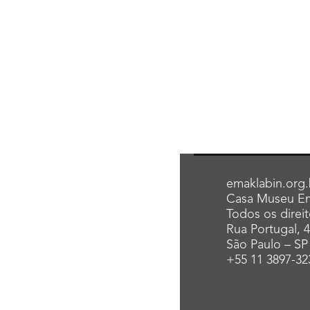
emaklabin.org.
Casa Museu Em
Todos os direi
Rua Portugal, 
São Paulo – SP
+55 11 3897-32