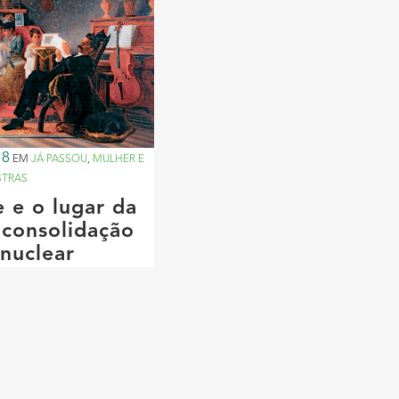
18
EM
JÁ PASSOU
,
MULHER E
STRAS
 e o lugar da
 consolidação
 nuclear