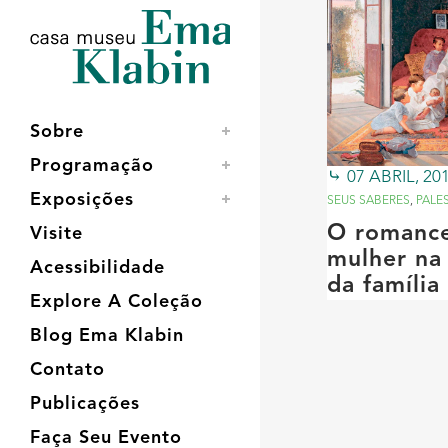
Acessar
Acessar
Mapa
o
a
do
conteúdo
navegação
site
Sobre
Programação
07 ABRIL, 20
Exposições
SEUS SABERES
,
PALE
O romance
Visite
mulher na
Acessibilidade
da família
Explore A Coleção
Blog Ema Klabin
Contato
Publicações
Faça Seu Evento