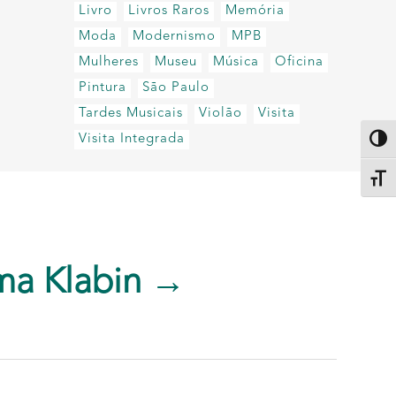
Livro
Livros Raros
Memória
Moda
Modernismo
MPB
Mulheres
Museu
Música
Oficina
Pintura
São Paulo
Tardes Musicais
Violão
Visita
Visita Integrada
Altern
Alter
ma Klabin →