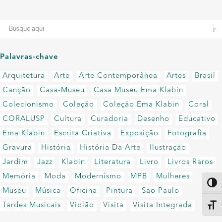
Palavras-chave
Arquitetura
Arte
Arte Contemporânea
Artes
Brasil
Canção
Casa-Museu
Casa Museu Ema Klabin
Colecionismo
Coleção
Coleção Ema Klabin
Coral
CORALUSP
Cultura
Curadoria
Desenho
Educativo
Ema Klabin
Escrita Criativa
Exposição
Fotografia
Gravura
História
História Da Arte
Ilustração
Jardim
Jazz
Klabin
Literatura
Livro
Livros Raros
Memória
Moda
Modernismo
MPB
Mulheres
Altern
Museu
Música
Oficina
Pintura
São Paulo
Tardes Musicais
Violão
Visita
Visita Integrada
Alter