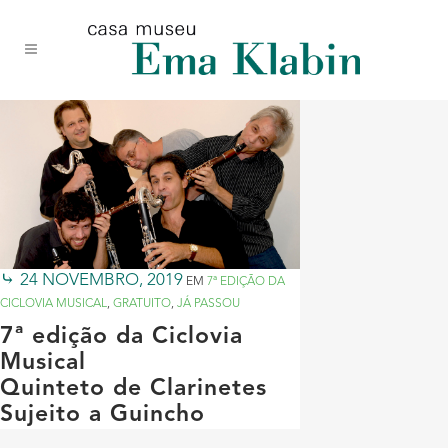
Acessar
Acessar
Mapa
o
a
do
conteúdo
navegação
site
24 NOVEMBRO, 2019
EM
7ª EDIÇÃO DA
CICLOVIA MUSICAL
,
GRATUITO
,
JÁ PASSOU
7ª edição da Ciclovia
Musical
Quinteto de Clarinetes
Sujeito a Guincho