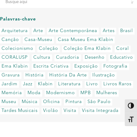
Palavras-chave
Arquitetura
Arte
Arte Contemporânea
Artes
Brasil
Canção
Casa-Museu
Casa Museu Ema Klabin
Colecionismo
Coleção
Coleção Ema Klabin
Coral
CORALUSP
Cultura
Curadoria
Desenho
Educativo
Ema Klabin
Escrita Criativa
Exposição
Fotografia
Gravura
História
História Da Arte
Ilustração
Jardim
Jazz
Klabin
Literatura
Livro
Livros Raros
Memória
Moda
Modernismo
MPB
Mulheres
Museu
Música
Oficina
Pintura
São Paulo
Altern
Tardes Musicais
Violão
Visita
Visita Integrada
Alter