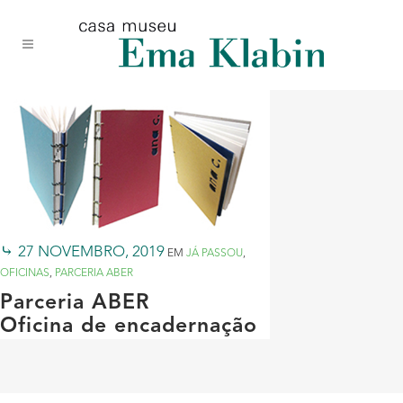
Acessar
Acessar
Mapa
o
a
do
conteúdo
navegação
site
27 NOVEMBRO, 2019
EM
JÁ PASSOU
,
OFICINAS
,
PARCERIA ABER
Parceria ABER
Oficina de encadernação