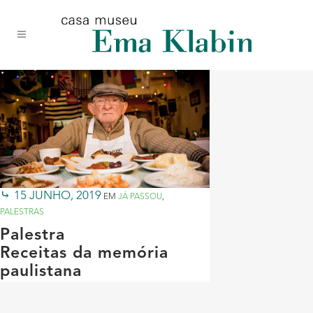
Acessar
Acessar
Mapa
o
a
do
conteúdo
navegação
site
15 JUNHO, 2019
EM
JÁ PASSOU
,
PALESTRAS
Palestra
Receitas da memória
paulistana