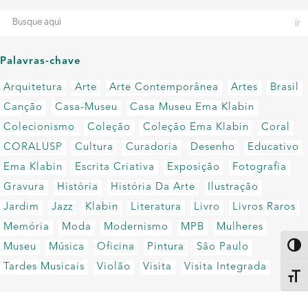
Palavras-chave
Arquitetura
Arte
Arte Contemporânea
Artes
Brasil
Canção
Casa-Museu
Casa Museu Ema Klabin
Colecionismo
Coleção
Coleção Ema Klabin
Coral
CORALUSP
Cultura
Curadoria
Desenho
Educativo
Ema Klabin
Escrita Criativa
Exposição
Fotografia
Gravura
História
História Da Arte
Ilustração
Jardim
Jazz
Klabin
Literatura
Livro
Livros Raros
Memória
Moda
Modernismo
MPB
Mulheres
Museu
Música
Oficina
Pintura
São Paulo
Altern
Tardes Musicais
Violão
Visita
Visita Integrada
Alter