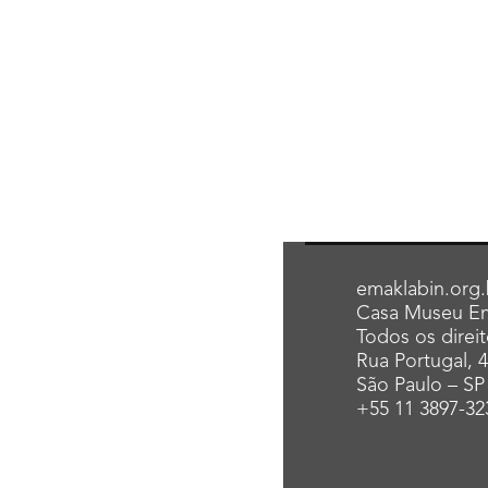
emaklabin.org.
Casa Museu Em
Todos os direi
Rua Portugal, 
São Paulo – SP
+55 11 3897-32