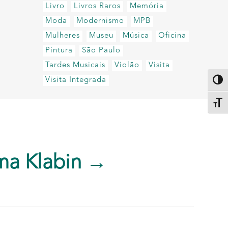
Livro
Livros Raros
Memória
Moda
Modernismo
MPB
Mulheres
Museu
Música
Oficina
Pintura
São Paulo
Tardes Musicais
Violão
Visita
Visita Integrada
Altern
Alter
ma Klabin →