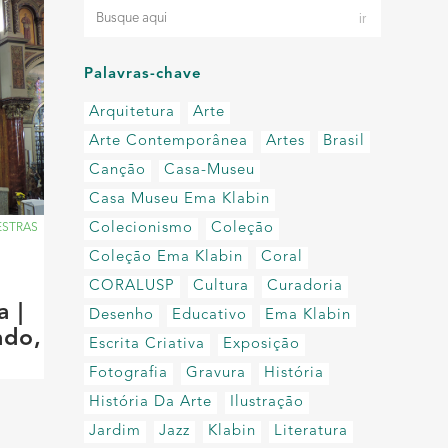
Palavras-chave
Arquitetura
Arte
Arte Contemporânea
Artes
Brasil
Canção
Casa-Museu
Casa Museu Ema Klabin
Colecionismo
Coleção
ESTRAS
Coleção Ema Klabin
Coral
CORALUSP
Cultura
Curadoria
a |
Desenho
Educativo
Ema Klabin
ado,
Escrita Criativa
Exposição
Fotografia
Gravura
História
História Da Arte
Ilustração
Jardim
Jazz
Klabin
Literatura