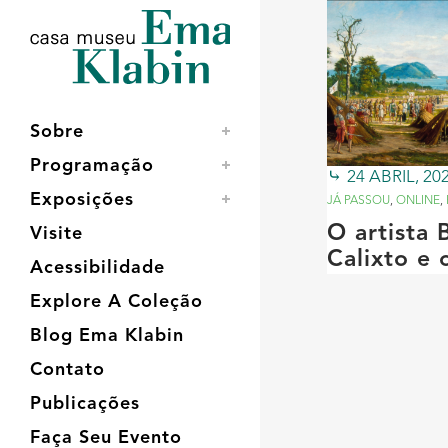
Acessar
Acessar
Mapa
o
a
do
conteúdo
navegação
site
Sobre
Programação
24 ABRIL, 20
Exposições
JÁ PASSOU
,
ONLINE
,
O artista 
Visite
Calixto e 
Acessibilidade
Explore A Coleção
Blog Ema Klabin
Contato
Publicações
Faça Seu Evento