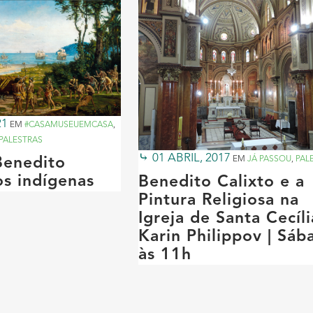
21
EM
#CASAMUSEUEMCASA
,
PALESTRAS
01 ABRIL, 2017
EM
JÁ PASSOU
,
PAL
Benedito
os indígenas
Benedito Calixto e a
Pintura Religiosa na
Igreja de Santa Cecíli
Karin Philippov | Sáb
às 11h